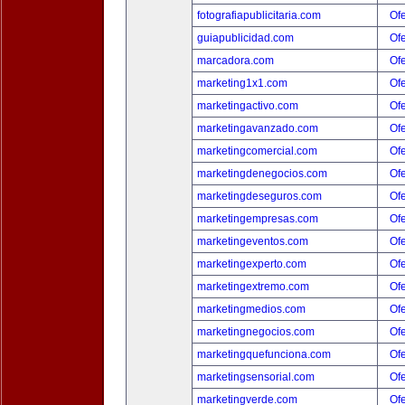
fotografiapublicitaria.com
Ofe
guiapublicidad.com
Ofe
marcadora.com
Ofe
marketing1x1.com
Ofe
marketingactivo.com
Ofe
marketingavanzado.com
Ofe
marketingcomercial.com
Ofe
marketingdenegocios.com
Ofe
marketingdeseguros.com
Ofe
marketingempresas.com
Ofe
marketingeventos.com
Ofe
marketingexperto.com
Ofe
marketingextremo.com
Ofe
marketingmedios.com
Ofe
marketingnegocios.com
Ofe
marketingquefunciona.com
Ofe
marketingsensorial.com
Ofe
marketingverde.com
Ofe