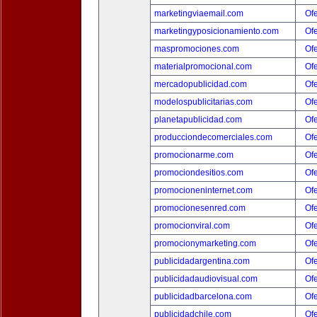
marketingviaemail.com
Ofe
marketingyposicionamiento.com
Ofe
maspromociones.com
Ofe
materialpromocional.com
Ofe
mercadopublicidad.com
Ofe
modelospublicitarias.com
Ofe
planetapublicidad.com
Ofe
producciondecomerciales.com
Ofe
promocionarme.com
Ofe
promociondesitios.com
Ofe
promocioneninternet.com
Ofe
promocionesenred.com
Ofe
promocionviral.com
Ofe
promocionymarketing.com
Ofe
publicidadargentina.com
Ofe
publicidadaudiovisual.com
Ofe
publicidadbarcelona.com
Ofe
publicidadchile.com
Ofe