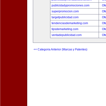
publicidadypromociones.com
Ofe
superpromocion.com
Ofe
targetpublicidad.com
Ofe
tendenciasdemarketing.com
Ofe
tipsdemarketing.com
Ofe
ventadepublicidad.com
Ofe
<< Categoria Anterior (Marcas y Patentes)