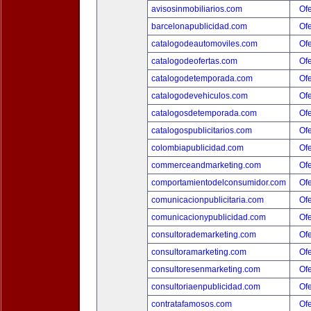
avisosinmobiliarios.com
Ofe
barcelonapublicidad.com
Ofe
catalogodeautomoviles.com
Ofe
catalogodeofertas.com
Ofe
catalogodetemporada.com
Ofe
catalogodevehiculos.com
Ofe
catalogosdetemporada.com
Ofe
catalogospublicitarios.com
Ofe
colombiapublicidad.com
Ofe
commerceandmarketing.com
Ofe
comportamientodelconsumidor.com
Ofe
comunicacionpublicitaria.com
Ofe
comunicacionypublicidad.com
Ofe
consultorademarketing.com
Ofe
consultoramarketing.com
Ofe
consultoresenmarketing.com
Ofe
consultoriaenpublicidad.com
Ofe
contratafamosos.com
Ofe