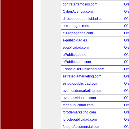
contratarfamosos.com
Ofe
CyberAgencia.com
Ofe
directoriodepublicidad.com
Ofe
e-catalogos.com
Ofe
e-Propaganda.com
Ofe
e-publicidad.es
Ofe
epublicidad.com
Ofe
ePublicidad.net
Ofe
ePublicidade.com
Ofe
EspacioDePublicidad.com
Ofe
estrategiamarketing.com
Ofe
estudiopublicidad.com
Ofe
eventosdemarketing.com
Ofe
eventosvirtuales.com
Ofe
feriapublicidad.com
Ofe
forodemarketing.com
Ofe
forodepublicidad.com
Ofe
fotografiacomercial.com
Ofe