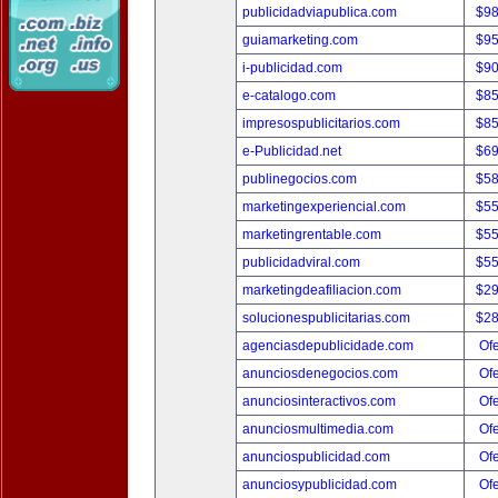
publicidadviapublica.com
$9
guiamarketing.com
$9
i-publicidad.com
$9
e-catalogo.com
$8
impresospublicitarios.com
$8
e-Publicidad.net
$6
publinegocios.com
$5
marketingexperiencial.com
$5
marketingrentable.com
$5
publicidadviral.com
$5
marketingdeafiliacion.com
$2
solucionespublicitarias.com
$2
agenciasdepublicidade.com
Ofe
anunciosdenegocios.com
Ofe
anunciosinteractivos.com
Ofe
anunciosmultimedia.com
Ofe
anunciospublicidad.com
Ofe
anunciosypublicidad.com
Ofe