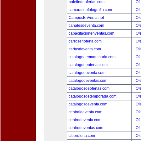
boletindeofertas.com
Ofe
camarasdefotografia.com
Ofe
CamposEnVenta.net
Ofe
canalesdeventa.com
Ofe
capacitacionenventas.com
Ofe
carrosenoferta.com
Ofe
cartasdeventa.com
Ofe
catalogodemaquinaria.com
Ofe
catalogodeofertas.com
Ofe
catalogodeventa.com
Ofe
catalogodeventas.com
Ofe
catalogosdeofertas.com
Ofe
catalogosdetemporada.com
Ofe
catalogosdeventa.com
Ofe
centraldeventa.com
Ofe
centrodeventa.com
Ofe
centrodeventas.com
Ofe
ciberoferta.com
Ofe