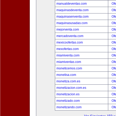
manualdeventas.com
Ofe
maquinasdeventa.com
Ofe
maquinasenventa.com
Ofe
maquinasusadas.com
Ofe
mejorventa.com
Ofe
mercadoventa.com
Ofe
mexicoofertas.com
Ofe
mexofertas.com
Ofe
miamiventa.com
Ofe
miamiventas.com
Ofe
moneticemos.com
Ofe
monetisa.com
Ofe
monetiza.com.es
Ofe
monetizacion.com.es
Ofe
monetizacion.es
Ofe
monetizado.com
Ofe
monetizando.com
Ofe