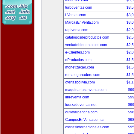
monetice.com
$3,
turboventas.com
$3,
i-Ventas.com
$3,
MarcasEnVenta.com
$3,
rapiventa.com
$2,
catalogosdeproductos.com
$2,
ventadebienesraices.com
$2,
e-Clientes.com
$2,
eProductos.com
$1,
monetizacao.com
$1,
remateganadero.com
$1,
ofertasbolivia.com
$1,
maquinariasenventa.com
$9
libreventa.com
$9
fuerzadeventas.net
$9
outletargentina.com
$9
CamposEnVenta.com.ar
$9
ofertasinternacionales.com
$9