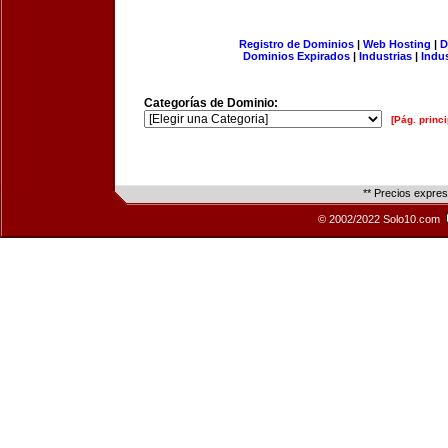
Registro de Dominios
|
Web Hosting
|
D
Dominios Expirados
|
Industrias
|
Indu
Categorías de Dominio:
[Pág. princi
** Precios expre
© 2002/2022 Solo10.com