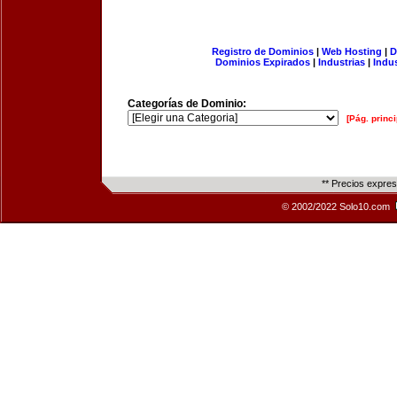
Registro de Dominios
|
Web Hosting
|
D
Dominios Expirados
|
Industrias
|
Indu
Categorías de Dominio:
[Pág. princi
** Precios expre
© 2002/2022 Solo10.com