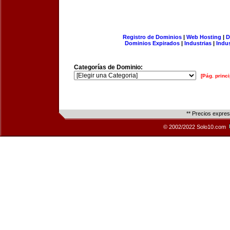
Registro de Dominios
|
Web Hosting
|
D
Dominios Expirados
|
Industrias
|
Indu
Categorías de Dominio:
[Pág. princi
** Precios expre
© 2002/2022 Solo10.com