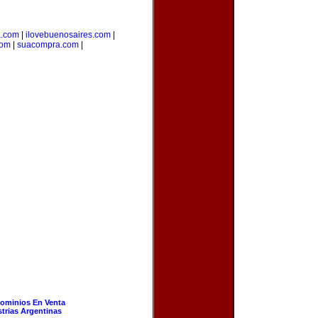
a.com
|
ilovebuenosaires.com
|
com
|
suacompra.com
|
ominios En Venta
strias Argentinas