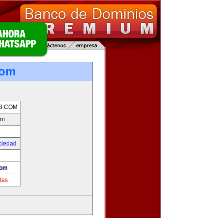
com
B.COM
om
ciedad
com
tas