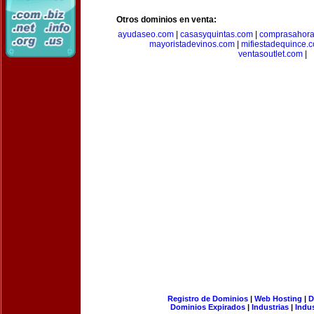
Otros dominios en venta:
ayudaseo.com
|
casasyquintas.com
|
comprasahor
mayoristadevinos.com
|
mifiestadequince.
ventasoutlet.com
|
Registro de Dominios
|
Web Hosting
|
D
Dominios Expirados
|
Industrias
|
Indu