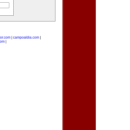
ior.com
|
campoaldia.com
|
com
|