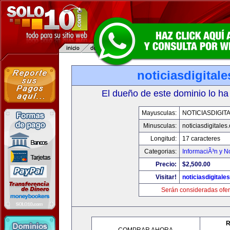
noticiasdigital
El dueño de este dominio lo ha
Mayusculas:
NOTICIASDIGIT
Minusculas:
noticiasdigitales
Longitud:
17 caracteres
Categorias:
InformaciÃ³n y No
Precio:
$2,500.00
Visitar!
noticiasdigitale
Serán consideradas ofer
R