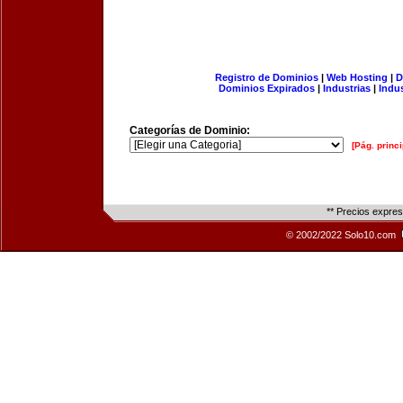
Registro de Dominios
|
Web Hosting
|
D
Dominios Expirados
|
Industrias
|
Indu
Categorías de Dominio:
[Pág. princi
** Precios expre
© 2002/2022 Solo10.com