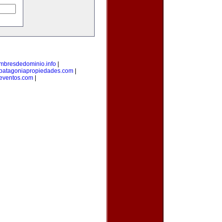
mbresdedominio.info
|
patagoniapropiedades.com
|
eventos.com
|