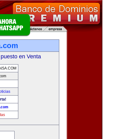
a.com
 puesto en Venta
NSA.COM
.com
oticias
rta!
a.com
tas