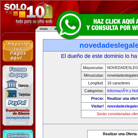
novedadeslegal
El dueño de este dominio lo ha
Mayusculas:
NOVEDADESLEG
Minusculas:
novedadeslegale
Longitud:
16 caracteres
Categorias:
InformaciÃ³n y Not
Precio:
Realizar una ofer
Visitar!
novedadeslegale
Serán consideradas ofer
Realizar una Oferta