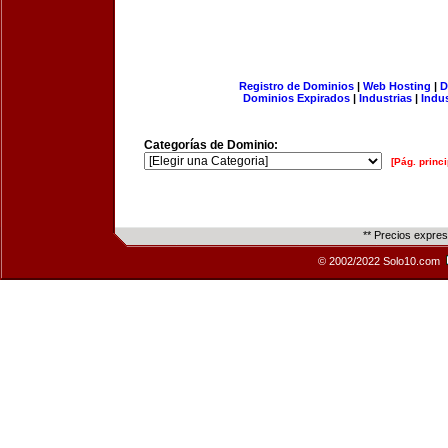
Registro de Dominios
|
Web Hosting
|
D
Dominios Expirados
|
Industrias
|
Indu
Categorías de Dominio:
[Pág. princi
** Precios expre
© 2002/2022 Solo10.com