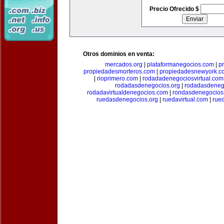
Precio Ofrecido $
Otros dominios en venta:
mercados.org
|
plataformanegocios.com
|
p
propiedadesmorteros.com
|
propiedadesnewyork.c
|
rioprimero.com
|
rodadadenegociosvirtual.com
rodadasdenegocios.org
|
rodadasdenego
rodadavirtualdenegocios.com
|
rondasdenegocios
ruedasdenegocios.org
|
ruedavirtual.com
|
rue