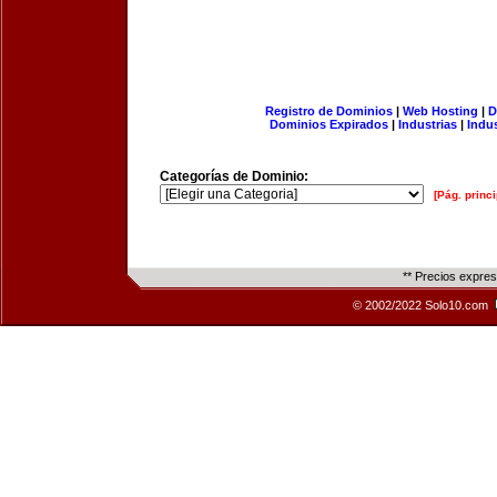
Registro de Dominios
|
Web Hosting
|
D
Dominios Expirados
|
Industrias
|
Indu
Categorías de Dominio:
[Pág. princi
** Precios expre
© 2002/2022 Solo10.com