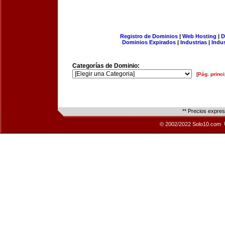
Registro de Dominios
|
Web Hosting
|
D
Dominios Expirados
|
Industrias
|
Indu
Categorías de Dominio:
[Pág. princi
** Precios expre
© 2002/2022 Solo10.com