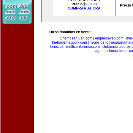
COMPRAR AHORA
Precio $
900.00
Precio 
COMPRAR AHORA
Otros dominios en venta:
turismosanjuan.com
|
empleosweb.com
|
mer
thetradernetwork.com
|
negocios.io
|
guiapinamar
fonox.es
|
multiconference.com
|
clubimportadores.
|
agendadereuniones.c