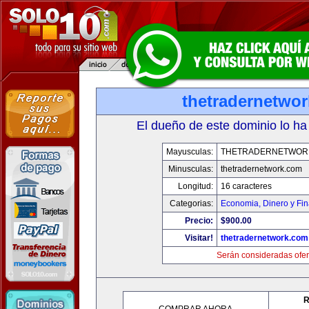
thetradernetwo
El dueño de este dominio lo ha
Mayusculas:
THETRADERNETWOR
Minusculas:
thetradernetwork.com
Longitud:
16 caracteres
Categorias:
Economia, Dinero y Fi
Precio:
$900.00
Visitar!
thetradernetwork.com
Serán consideradas ofer
R