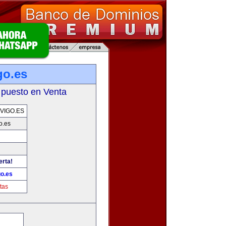
go.es
 puesto en Venta
VIGO.ES
o.es
erta!
go.es
tas