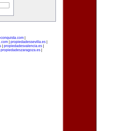
econquista.com
|
o.com
|
propiedadessevilla.es
|
s
|
propiedadesvalencia.es
|
|
propiedadeszaragoza.es
|