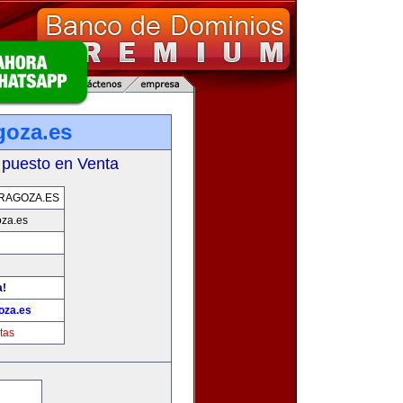
goza.es
 puesto en Venta
RAGOZA.ES
oza.es
a!
oza.es
tas