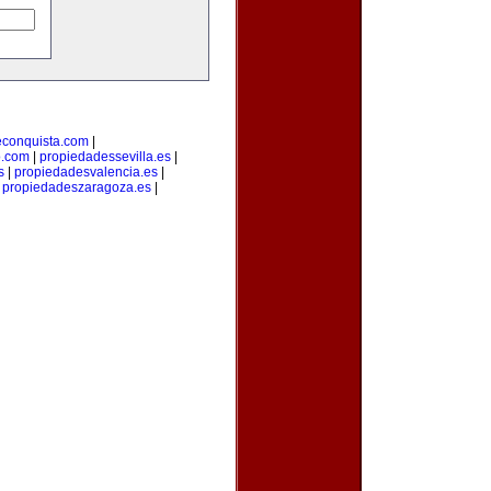
econquista.com
|
o.com
|
propiedadessevilla.es
|
s
|
propiedadesvalencia.es
|
|
propiedadeszaragoza.es
|